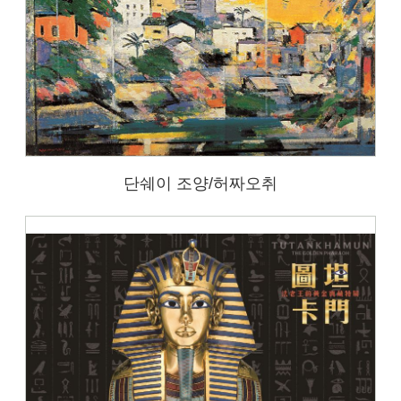
단쉐이 조양/허짜오취