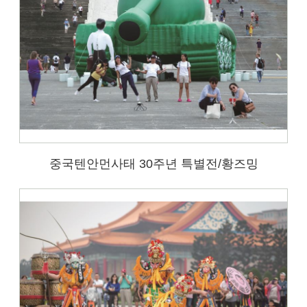
중국텐안먼사태 30주년 특별전/황즈밍