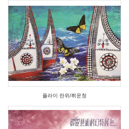
플라이 란위/뤼운청