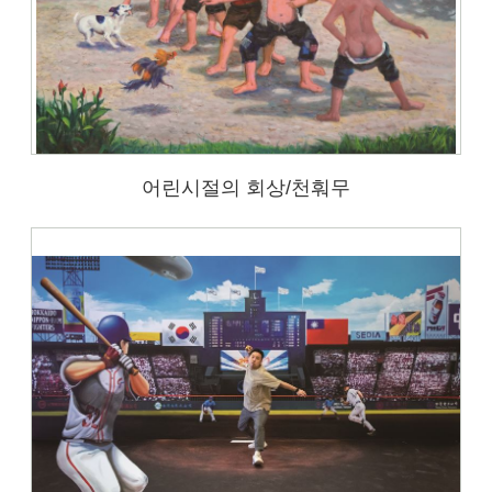
어린시절의 회상/천훠무