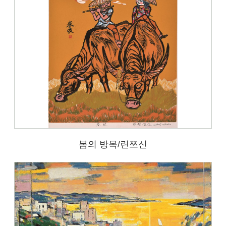
봄의 방목/린쯔신