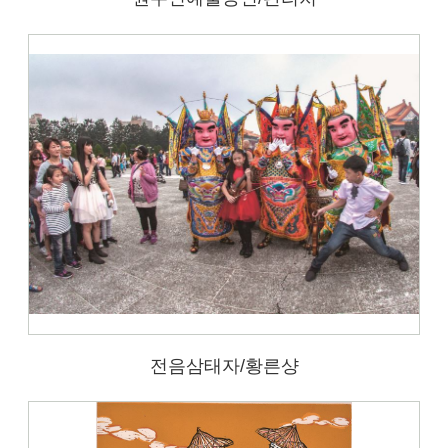
전음삼태자/황른샹