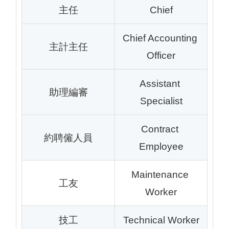
主任
Chief
Chief Accounting 
主計主任
Officer
Assistant 
助理編審
Specialist
Contract 
約聘僱人員
Employee
Maintenance 
工友
Worker
技工
Technical Worker