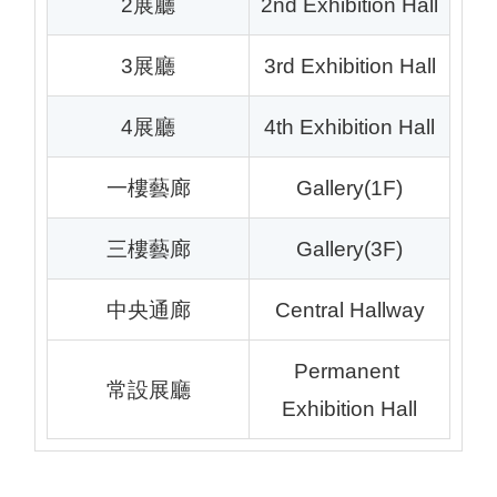
2展廳
2nd Exhibition Hall
3展廳
3rd Exhibition Hall
4展廳
4th Exhibition Hall
一樓藝廊
Gallery(1F)
三樓藝廊
Gallery(3F)
中央通廊
Central Hallway
Permanent 
常設展廳
Exhibition Hall