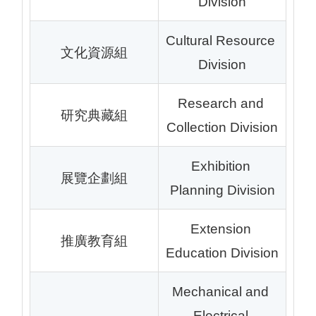
Division
Cultural Resource 
文化資源組
Division
Research and 
研究典藏組
Collection Division
Exhibition 
展覽企劃組
Planning Division
Extension 
推廣教育組
Education Division
Mechanical and 
Electrical 