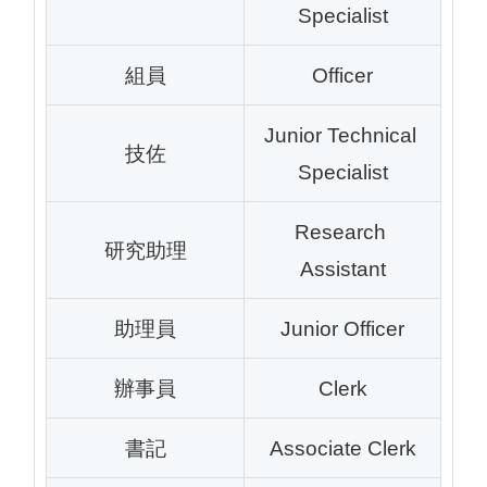
Specialist
組員
Officer
Junior Technical 
技佐
Specialist
Research 
研究助理
Assistant
助理員
Junior Officer
辦事員
Clerk
書記
Associate Clerk