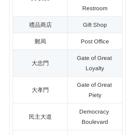
Restroom
禮品商店
Gift Shop
郵局
Post Office
Gate of Great 
大忠門
Loyalty
Gate of Great 
大孝門
Piety
Democracy 
民主大道
Boulevard