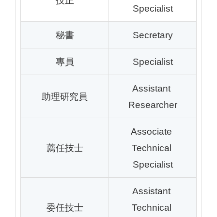
技正
Specialist
秘書
Secretary
專員
Specialist
Assistant 
助理研究員
Researcher
Associate 
薦任技士
Technical 
Specialist
Assistant 
委任技士
Technical 