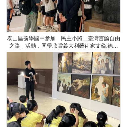
泰山區義學國中參加「民主小將╴臺灣言論自由
之路」活動，同學欣賞義大利藝術家艾倫.德梅
茲《決定論》雕像作品。