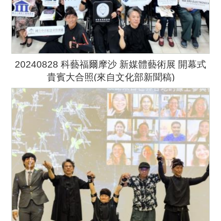
20240828 科藝福爾摩沙 新媒體藝術展 開幕式
貴賓大合照(來自文化部新聞稿)