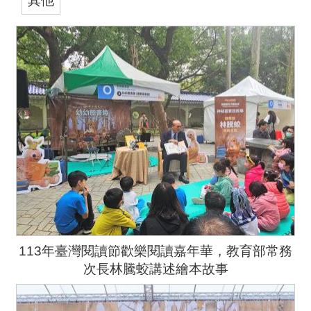
113年臺灣閱讀節歡樂閱讀嘉年華，教育部常務
次長林騰蛟講述繪本故事