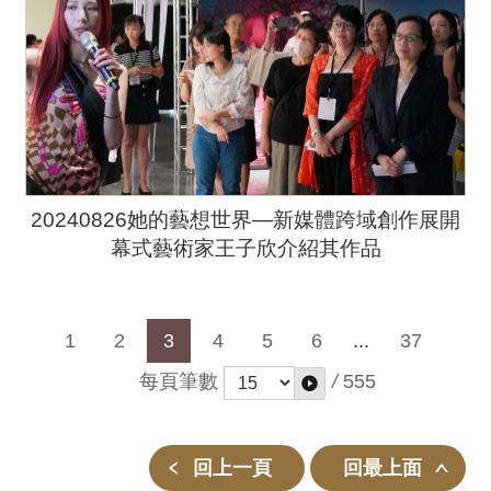
20240826她的藝想世界—新媒體跨域創作展開
幕式藝術家王子欣介紹其作品
1
2
3
4
5
6
...
37
每頁筆數
/
555
回上一頁
回最上面