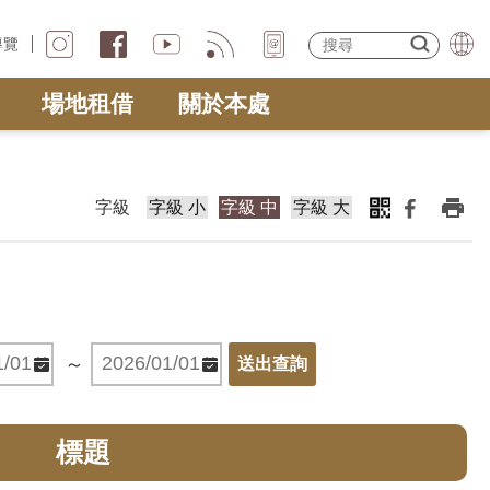
導覽
場地租借
關於本處
字級
字級 小
字級 中
字級 大
～
標題