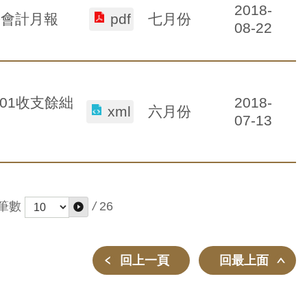
2018-
七月份
份會計月報
pdf
08-22
2018-
-01收支餘絀
六月份
xml
07-13
筆數
/
26
回上一頁
回最上面