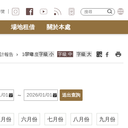
導覽
場地租借
關於本處
字級
字級 小
字級 中
字級 大
計報告
107年度
～
五月份
六月份
七月份
八月份
九月份