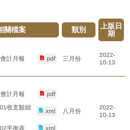
上版日
相關檔案
類別
期
2022-
三月份
份會計月報
pdf
10-13
份會計月報
pdf
2022-
-01收支餘絀
八月份
xml
10-13
-02平衡表
xml