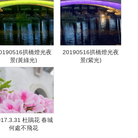
0190516拱橋燈光夜
20190516拱橋燈光夜
景(黃綠光)
景(紫光)
017.3.31 杜鵑花 春城
何處不飛花