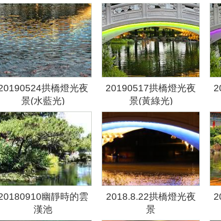
20190524拱橋燈光夜
20190517拱橋燈光夜
2
景(水藍光)
景(黃綠光)
20180910幽靜時的雲
2018.8.22拱橋燈光夜
2
漢池
景