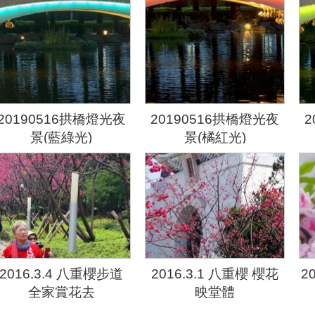
20190516拱橋燈光夜
20190516拱橋燈光夜
2
景(藍綠光)
景(橘紅光)
2016.3.4 八重櫻步道
2016.3.1 八重櫻 櫻花
2
全家賞花去
映堂體