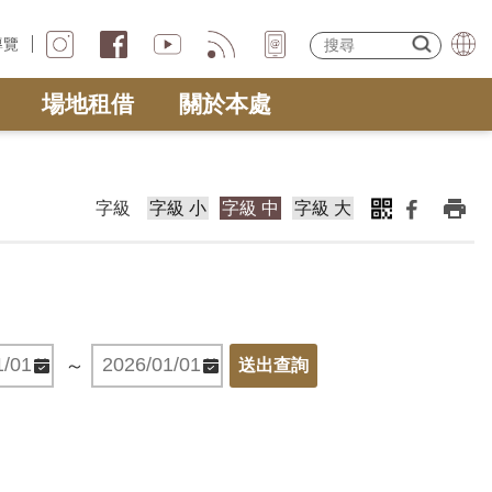
導覽
場地租借
關於本處
字級
字級 小
字級 中
字級 大
～