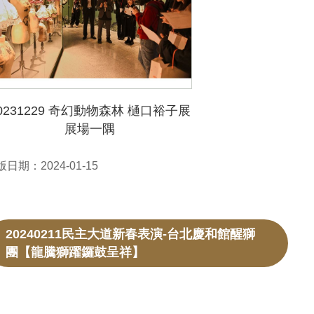
0231229 奇幻動物森林 樋口裕子展
展場一隅
日期：2024-01-15
20240211民主大道新春表演-台北慶和館醒獅
團【龍騰獅躍鑼鼓呈祥】