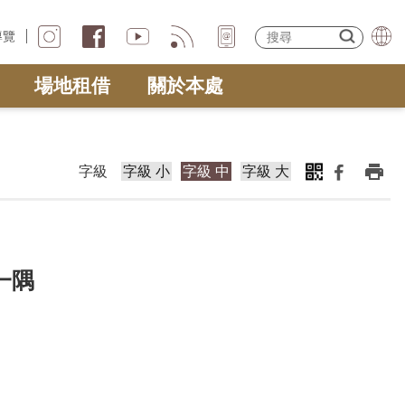
導覽
場地租借
關於本處
字級
字級 小
字級 中
字級 大
一隅