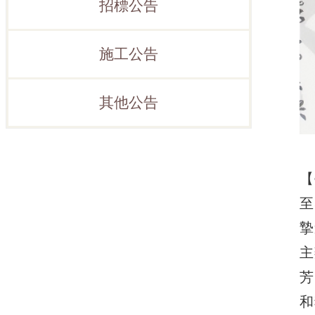
招標公告
施工公告
其他公告
【
至
摯
主
芳
和