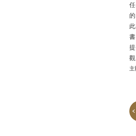
任
的
此
書
提
觀
主