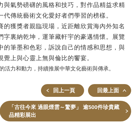
力與氣勢磅礴的風格和技巧，對作品精益求精
一代傳統藝術文化愛好者們學習的榜樣。
賽的獲獎者親臨現場，近距離欣賞海內外知名
們字裏納乾坤，運筆藏軒宇的豪邁情懷。展覽
中的筆墨和色彩，訴說自己的情感和思想，與
視覺上與心靈上無與倫比的饗宴。
的活力和動力，持續推展中華文化藝術與傳承。
回上一頁
回最上面
「古往今來 過眼煙雲～驚夢」 逾500件珍貴藏
品精彩展出