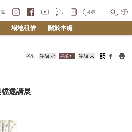
導覽
場地租借
關於本處
字級
字級 小
字級 中
字級 大
嘎檔邀請展