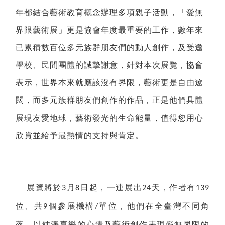
年都結合藝術教育概念辦理多項親子活動，「愛無
界限藝術展」更是協會年度最重要的工作，數年來
已累積數百位多元族群朋友們的動人創作，及受邀
學校、民間團體的誠摯謝意，針對本次展覽，協會
表示，世界本來就應該沒有界限，藝術更是自由遼
闊，而多元族群朋友們創作的作品，正是他們具體
展現友愛地球，藝術發光的生命能量，值得您用心
欣賞並給予最熱情的支持與肯定。
展覽將於
月
日起，一連展出
天，作者有
3
8
24
139
位、共
個參展機構
單位，他們在全臺灣不同角
9
/
落，以純淨喜樂的心情及藝術創作表現愛無界限的