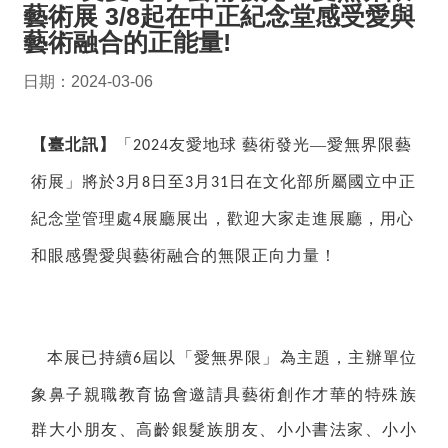
藝術展 3/8起在中正紀念堂感受愛與
藝術融合的正能量!
日期：2024-03-06
【臺北訊】
「
4
友愛地球
藝術發光—愛無界限藝
202
術展」將
於
月
日至
月
日
在文化部所屬國立中正
3
8
3
31
紀念堂管理
處
展
廳展出，
歡迎大家走進展廳，用心
4
和眼感覺愛與藝術融合的無限正向力量！
本展已持續
屆以「愛無界限」為主題，主辦單位
6
象鼻子親職教育協會邀請具藝術創作才華的特殊族
群大小朋友、高齡銀髮族朋友、小小書法家、小小