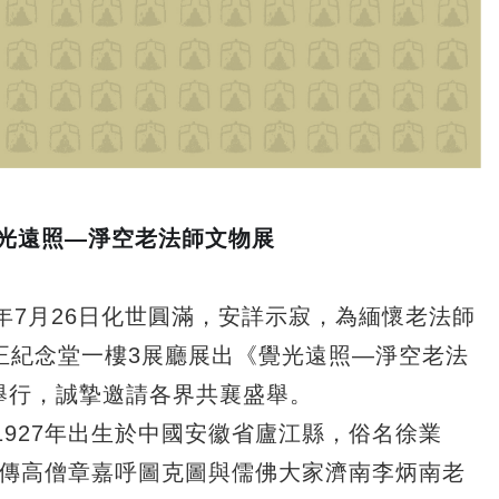
覺光遠照—淨空老法師文物展
年
7
月
26
日化世圓滿，安詳示寂，為緬懷老法師
正紀念堂一樓
3
展廳展出《覺光遠照
―
淨空老法
舉行，誠摯邀請各界共襄盛舉。
1927
年出生於中國安徽省廬江縣，俗名徐業
傳高僧章嘉呼圖克圖與儒佛大家濟南李炳南老