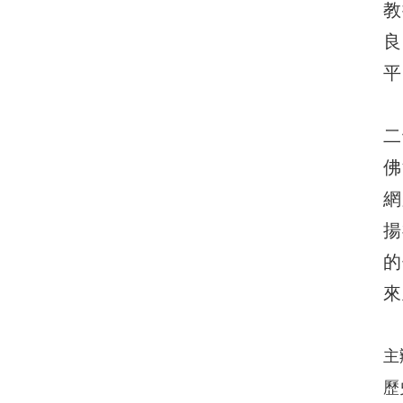
教
良
平
二
佛
網
揚
的
來
主
歷