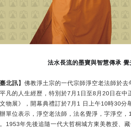
法水長流的墨寶與智慧傳承 
臺北訊】
佛教淨土宗的一代宗師淨空老法師於去
平凡的人生經歷，特別於
7
月
1
日至
8
月
20
日在中
文物展》，開幕典禮訂於
7
月
1
日上午
10
時
30
分
辦單位表示，淨空老法師，法名覺淨，字淨空，
。
1953
年先後追隨一代大哲桐城方東美教授、藏