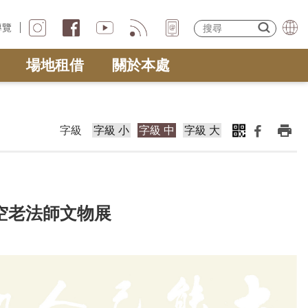
導覽
場地租借
關於本處
字級
字級 小
字級 中
字級 大
空老法師文物展