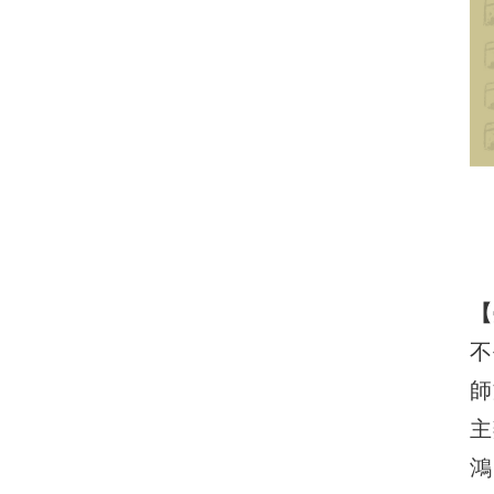
【
不
師
主
鴻