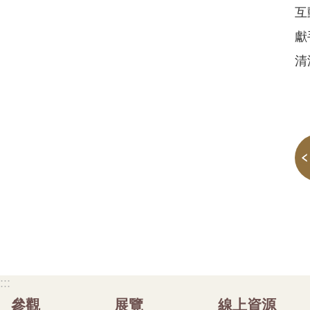
互
獻
清
:::
參觀
展覽
線上資源