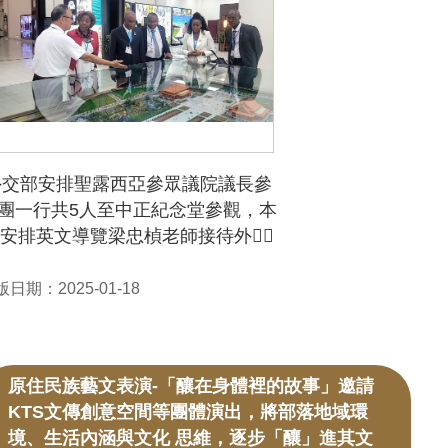
外交部安排聖露西亞參眾議院議長參
團一行共5人至中正紀念堂參觀，本
安排英文導覽梁忠楨老師接待外賓〪
日期：2025-01-18
原住民族藝文表演-「釀在身體裡的故事」邀請
KTS文傳創意空間等團體演出，將部落地域環
境、生活內涵與文化 思維，逐步「釀」進其文