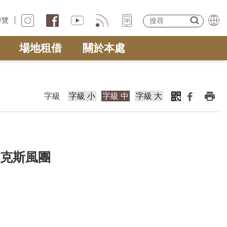
導覽
場地租借
關於本處
字級
字級 小
字級 中
字級 大
薩克斯風團