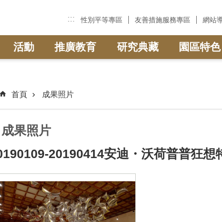
:::
性別平等專區
友善措施服務專區
網站
活動
推廣教育
研究典藏
園區特色
首頁
成果照片
成果照片
0190109-20190414安迪・沃荷普普狂