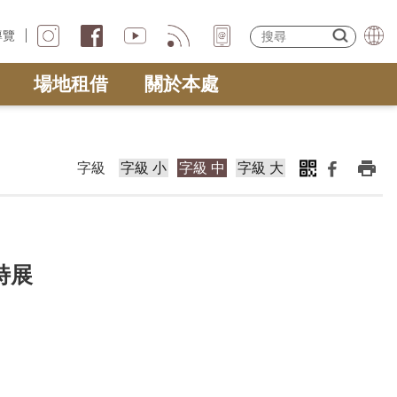
導覽
場地租借
關於本處
字級
字級 小
字級 中
字級 大
想特展