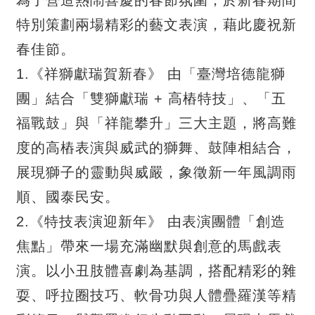
特別策劃兩場精彩的藝文表演，藉此慶祝新
春佳節。
1.《祥獅獻瑞賀新春》 由「臺灣培德龍獅
團」結合「雙獅獻瑞 + 高樁特技」、「五
福戰鼓」與「祥龍攀升」三大主題，將高難
度的高樁表演與威武的獅舞、鼓陣相結合，
展現獅子的靈動與威嚴，象徵新一年風調雨
順、國泰民安。
2.《特技表演迎新年》 由表演團體「創造
焦點」帶來一場充滿幽默與創意的馬戲表
演。以小丑肢體喜劇為基調，搭配精彩的雜
耍、呼拉圈技巧、軟骨功與人體疊羅漢等精